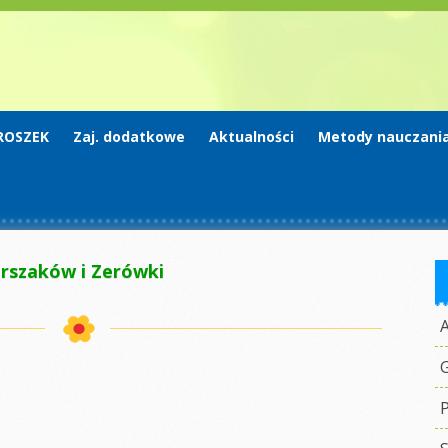
ROSZEK
Zaj. dodatkowe
Aktualności
Metody nauczani
arszaków i Zerówki
G
P