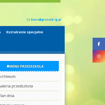
biuro@groszek.ig.pl
a
Kształcenie specjalne
MENU PRZEDSZKOLA
Archiwum
aleria przedszkola
lan dnia