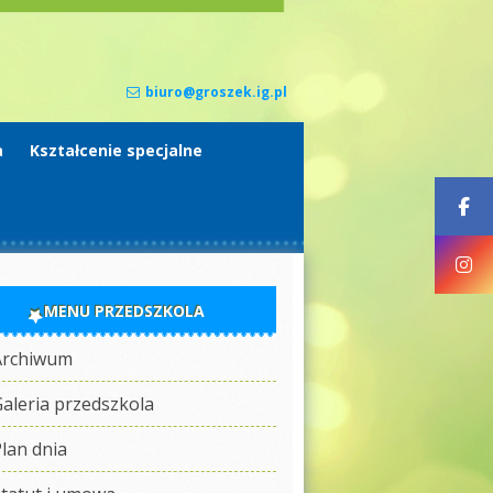
biuro@groszek.ig.pl
a
Kształcenie specjalne
MENU PRZEDSZKOLA
Archiwum
aleria przedszkola
lan dnia