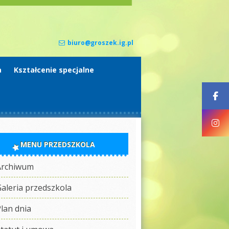
biuro@groszek.ig.pl
a
Kształcenie specjalne
MENU PRZEDSZKOLA
Archiwum
aleria przedszkola
lan dnia