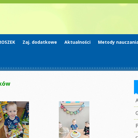
ROSZEK
Zaj. dodatkowe
Aktualności
Metody nauczani
zków
G
P