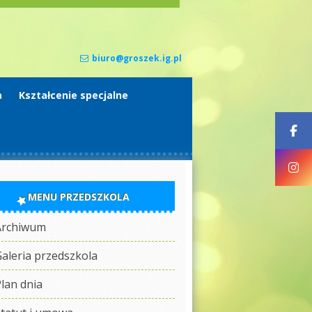
biuro@groszek.ig.pl
a
Kształcenie specjalne
MENU PRZEDSZKOLA
Archiwum
aleria przedszkola
lan dnia